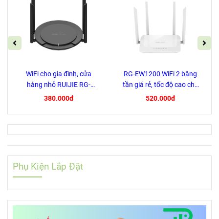
WiFi cho gia đình, cửa
RG-EW1200 WiFi 2 băng
hàng nhỏ RUIJIE RG-
tần giá rẻ, tốc độ cao cho
EW300 PRO
Gia Đình, Cửa Hàng, Cafe
380.000đ
520.000đ
Phụ Kiện Lắp Đặt