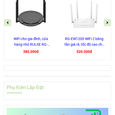
WiFi cho gia đình, cửa
RG-EW1200 WiFi 2 băng
hàng nhỏ RUIJIE RG-
tần giá rẻ, tốc độ cao cho
EW300 PRO
Gia Đình, Cửa Hàng, Cafe
380.000đ
520.000đ
Phụ Kiện Lắp Đặt