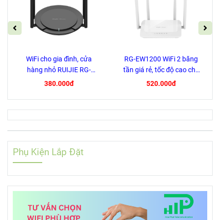
WiFi cho gia đình, cửa
RG-EW1200 WiFi 2 băng
hàng nhỏ RUIJIE RG-
tần giá rẻ, tốc độ cao cho
EW300 PRO
Gia Đình, Cửa Hàng, Cafe
380.000đ
520.000đ
Phụ Kiện Lắp Đặt