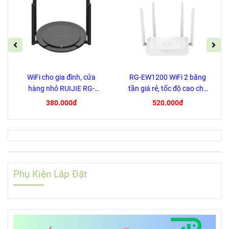
WiFi cho gia đình, cửa
RG-EW1200 WiFi 2 băng
hàng nhỏ RUIJIE RG-
tần giá rẻ, tốc độ cao cho
EW300 PRO
Gia Đình, Cửa Hàng, Cafe
380.000đ
520.000đ
Phụ Kiện Lắp Đặt